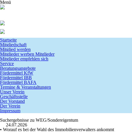
Menü
Startseite
Mitgliedschaft
Mitglied werden
Mitglieder werben Mitglieder
Mitglieder empfehlen sich
Service
Beratungsangebote
Fördermittel KfW
Fördermittel IBB
Fördermittel BAFA
Termine & Veranstaltungen
Unser Verein
Geschäftsstelle
Der Vorstand
Der Verein
Impressum
Suchergebnisse zu WEG/Sondereigentum
24.07.2026
• Worauf es bei der Wahl des Immobilienverwalters ankommt