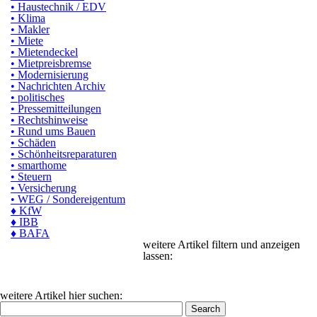
• Haustechnik / EDV
• Klima
• Makler
• Miete
• Mietendeckel
• Mietpreisbremse
• Modernisierung
• Nachrichten Archiv
• politisches
• Pressemitteilungen
• Rechtshinweise
• Rund ums Bauen
• Schäden
• Schönheitsreparaturen
• smarthome
• Steuern
• Versicherung
• WEG / Sondereigentum
♦ KfW
♦ IBB
♦ BAFA
weitere Artikel filtern und anzeigen
lassen:
weitere Artikel hier suchen: