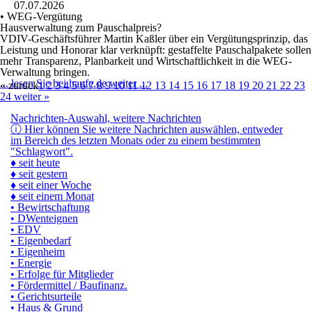
07.07.2026
• WEG-Vergütung
Hausverwaltung zum Pauschalpreis?
VDIV-Geschäftsführer Martin Kaßler über ein Vergütungsprinzip, das
Leistung und Honorar klar verknüpft: gestaffelte Pauschalpakete sollen
mehr Transparenz, Planbarkeit und Wirtschaftlichkeit in die WEG-
Verwaltung bringen.
... lesen Sie bei haufe.de weiter ...
« zurück
1
2
3
4
5
6
7
8
9
10
11
12
13
14
15
16
17
18
19
20
21
22
23
24
weiter »
Nachrichten-Auswahl, weitere Nachrichten
ⓘ
Hier können Sie weitere Nachrichten auswählen, entweder
im Bereich des letzten Monats oder zu einem bestimmten
"Schlagwort".
♦ seit heute
♦ seit gestern
♦ seit einer Woche
♦ seit einem Monat
• Bewirtschaftung
• DWenteignen
• EDV
• Eigenbedarf
• Eigenheim
• Energie
• Erfolge für Mitglieder
• Fördermittel / Baufinanz.
• Gerichtsurteile
• Haus & Grund